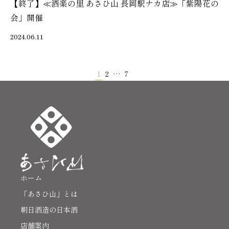
【終了】≪酒楽の里 あさひ山 長岡駅ナカ店≫「紫陽花の
会」開催
2024.06.11
1
2
…
7
ホーム
「あさひ山」とは
朝日酒造の日本酒
店舗案内