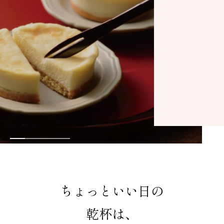
食
酒
、
、
華やぐ。
きわだつ。
ちょっといい日の
乾杯は、