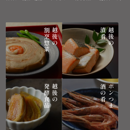
割烹惣菜
越後の
漬肴
越後の
発酵食品
越後の
酒の肴
ポンつま