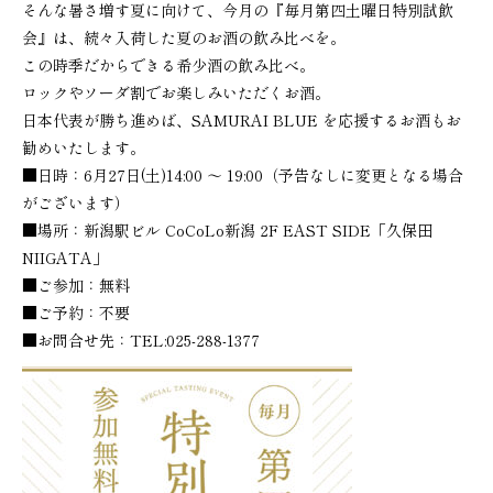
そんな暑さ増す夏に向けて、今月の『毎月第四土曜日特別試飲
会』は、続々入荷した夏のお酒の飲み比べを。
この時季だからできる希少酒の飲み比べ。
ロックやソーダ割でお楽しみいただくお酒。
日本代表が勝ち進めば、SAMURAI BLUE を応援するお酒もお
勧めいたします。
■日時：6月27日(土)14:00 ～ 19:00（予告なしに変更となる場合
がございます）
■場所：新潟駅ビル CoCoLo新潟 2F EAST SIDE「久保田
NIIGATA」
■ご参加：無料
■ご予約：不要
■お問合せ先：TEL:025-288-1377