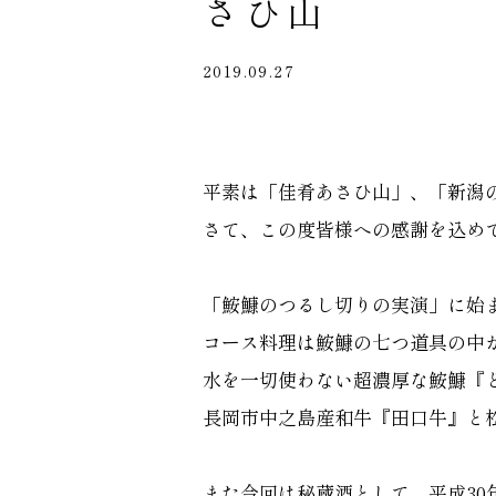
さひ山
2019.09.27
平素は「佳肴あさひ山」、「新潟
さて、この度皆様への感謝を込め
「鮟鱇のつるし切りの実演」に始
コース料理は鮟鱇の七つ道具の中
水を一切使わない超濃厚な鮟鱇『
長岡市中之島産和牛『田口牛』と
また今回は秘蔵酒として、平成30