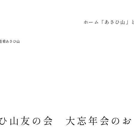
ホーム
「あさひ山」
@佳肴あさひ山
あさひ山友の会 大忘年会の