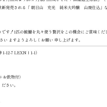
秋新発売される「 朝日山 充光 純米大吟醸 山廃仕込」
。
りです！1匹の鮟鱇を丸々使う贅沢をこの機会にご賞味くだ
ださい ますようよろしくお願い 申し上げます。
2-7 LEXNⅠ1-1）
席＋お飲物付）
ください。
0
2