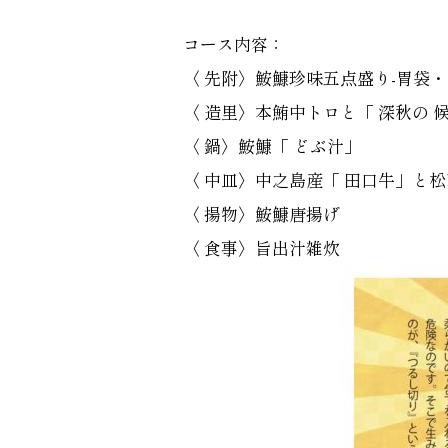
コース内容：
〈 先附〉鮟鱇珍味五点盛り-胃袋・ 
〈 造里〉本鮪中トロと「 深秋の 
〈 鍋〉鮟鱇「 どぶ汁」
〈 中皿〉中之島産「 田口牛」と
〈 揚物〉鮟鱇唐揚げ
〈 食事〉旨出汁雑炊