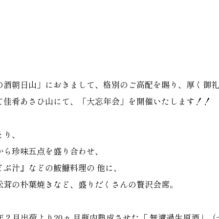
の酒朝日山」におきまして、格別のご高配を賜り、厚く御
て佳肴あさひ山にて、「大忘年会」を開催いたします！！
まり、
から珍味五点を盛り合わせ、
どぶ汁』などの鮟鱇料理の 他に、
松茸の朴葉焼きなど、盛りだくさんの贅沢会席。
年２月出荷より20ヵ 月瓶内熟成させた「 無濾過生原酒」