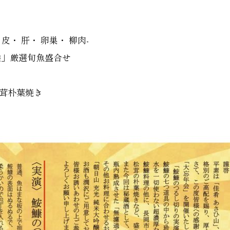
皮・ 肝・ 卵巣・ 柳肉-
候」厳選旬魚盛合せ
松茸朴葉焼き