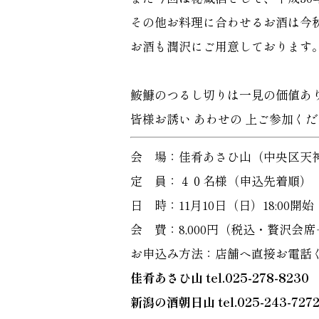
その他お料理に合わせるお酒は今
お酒も潤沢にご用意しております
鮟鱇のつるし切りは一見の価値あ
皆様お誘い あわせの 上ご参加く
会 場：佳肴あさひ山（中央区天神 1-1
定 員：４０名様（申込先着順）
日 時：11月10日（日）18:00開始
会 費：8,000円（税込・贅沢会
お申込み方法：店舗へ直接お電話
佳肴あさひ山 tel.025-278-823
新潟の酒朝日山 tel.025-243-727