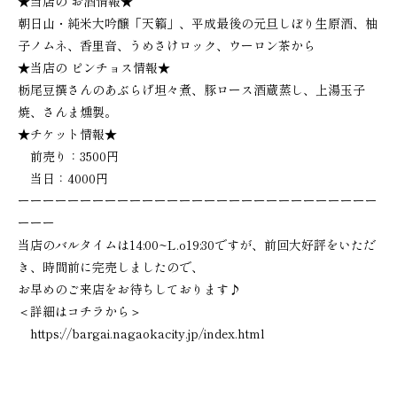
★当店の お酒情報★
朝日山・純米大吟醸「天籟」、平成最後の元旦しぼり生原酒、柚
子ノムネ、香里音、うめさけロック、ウーロン茶から
★当店の ピンチョス情報★
栃尾豆撰さんのあぶらげ坦々煮、豚ロース酒蔵蒸し、上湯玉子
焼、さんま燻製。
★チケット情報★
前売り：3500円
当日：4000円
ーーーーーーーーーーーーーーーーーーーーーーーーーーーーー
ーーー
当店のバルタイムは14:00~L.o19:30ですが、前回大好評をいただ
き、時間前に完売しましたので、
お早めのご来店をお待ちしております♪
＜詳細はコチラから＞
https://bargai.nagaokacity.jp/index.html