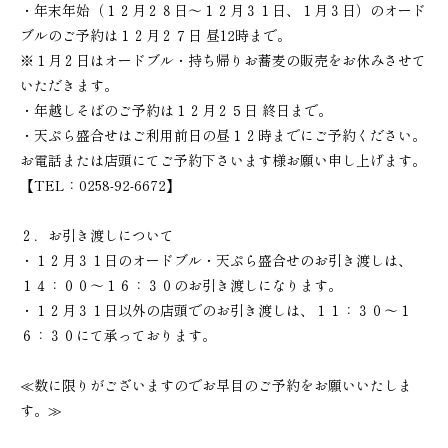
・年末年始（１２月２８日～１２月３１日、１月３日）のオード
ブルのご予約は１２月２７日 昼12時まで。
※１月２日はオードブル・持ち帰りお蕎麦の販売をお休みさせて
いただきます。
・年越しそばのご予約は１２月２５日 終日まで。
・天ぷら盛合せはご利用前日の昼１２時までにご予約ください。
お電話または店頭にてご予約下さいます様お願い申し上げます。
【TEL：0258-92-6672】
２．お引き渡しについて
・１２月３１日のオードブル・天ぷら盛合せのお引き渡しは、
１４：００～１６：３０のお引き渡しになります。
・１２月３１日以外の店頭でのお引き渡しは、１１：３０～１
６：３０にて承っております。
≪数に限りがございますのでお早目のご予約をお願いいたしま
す。≫