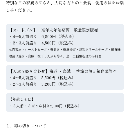
特別な日の家族の団らん、大切な方とのご会食に蛍庵の味をお楽
しみください。
【オードブル】 ※年末年始期間 数量限定販売
・4～5人前盛り 6,800円（税込み）
・2～3人前盛り 4,500円（税込み）
≪内容≫・ローストビーフ・春巻き・鶏唐揚げ・酒粕クリームチーズ・旬肴味
噌漬け焼き・烏賊一夜干し天ぷら等々、全十二種類程度のお料理
【天ぷら盛り合わせ】海老 ・烏賊 ・季節の魚と旬野菜等々
・4～5人前盛り 5,500円（税込み）
・2～3人前盛り 3,200円（税込み）
【年越しそば】
・３人前・そばつゆ付き2,100円（税込み）
１．締め切りについて